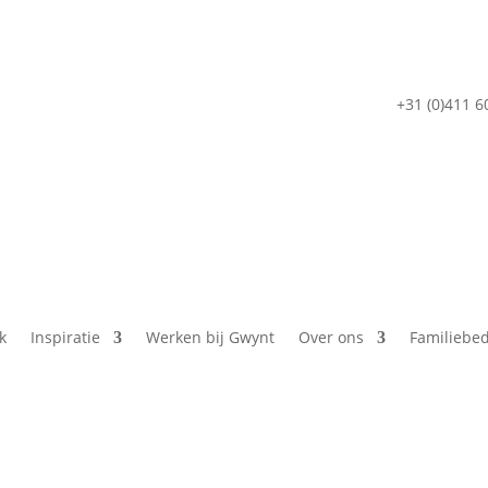
+31 (0)411 6
k
Inspiratie
Werken bij Gwynt
Over ons
Familiebed