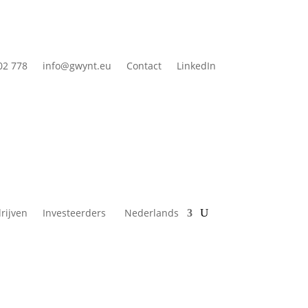
02 778
info@gwynt.eu
Contact
LinkedIn
rijven
Investeerders
Nederlands