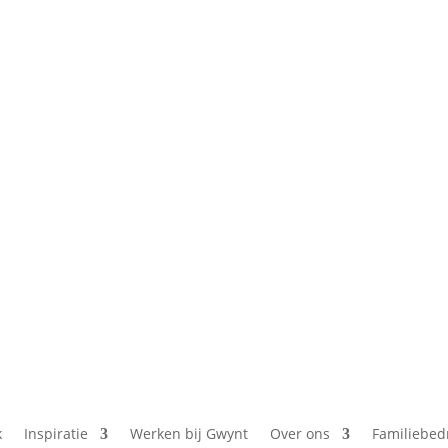
k
Inspiratie
Werken bij Gwynt
Over ons
Familiebed