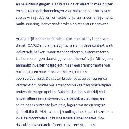
en beleidswijzigingen. Dat vertaalt zich direct in meelprijzen
en contractonderhandelingen voor bakkerijen. Strategisch
succes vraagt daarom om actief prijs- en risicomanagement:
multi-sourcing, indexatieafspraken en receptuurinnovatie.
Arbeid blijft een beperkende factor: operators, technische
dienst, QA/QC en planners zijn schaars. In deze context wint
industriële bakkerij waar standaardiseren, automatiseren,
trainen en borgen doorslaggevende thema’s zijn. Dit is geen
eenmalig investeringsproject, maar een transformatie van
output sturen naar processtabiliteit, OEE en
voorspelbaarheid. De sector brede focus op convenience
versterkt dit, omdat variantencomplexiteit en omsteltijden
anders de marge opeten. Automatisering is daarbij niet
langer alleen een antwoord op arbeidskrapte, maar een
route naar constante kwaliteit, lagere waste en hogere
lijnflexibiliteit. Met name bij handling, inpak, palletiseren en
kwaliteitscontrole zijn businesscase al snel positief. Ook
digitalisering versnelt: forecasting, receptuur- en