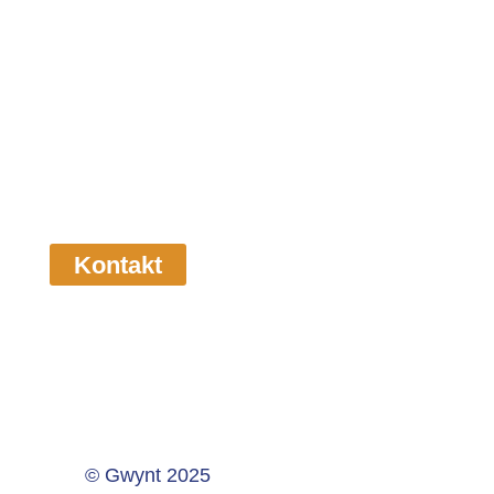
Lassen Sie uns gemeinsam eine
echte Wirkung erzielen
Rufen Sie uns unter +31 (0)411 602 778 an
oder schicken Sie uns eine E-Mail und wir
werden uns bei Ihnen melden.
Kontakt
© Gwynt 2025
Datenschutzerklärung