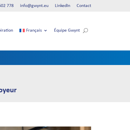
602 778
info@gwynt.eu
LinkedIn
Contact
piration
Français
Équipe Gwynt
loyeur