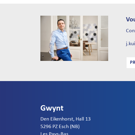
Vou
Con
j.k
P
Gwynt
Den Eikenhorst, Hall 13
5296 PZ Esch (NB)
Les Pays-Bas