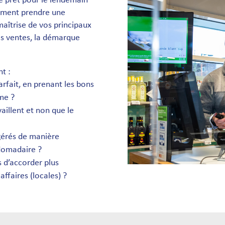
e prêt pour le lendemain
dement prendre une
maîtrise de vos principaux
es ventes, la démarque
t :
fait, en prenant les bons
me ?
aillent et non que le
gérés de manière
domadaire ?
 d’accorder plus
affaires (locales) ?