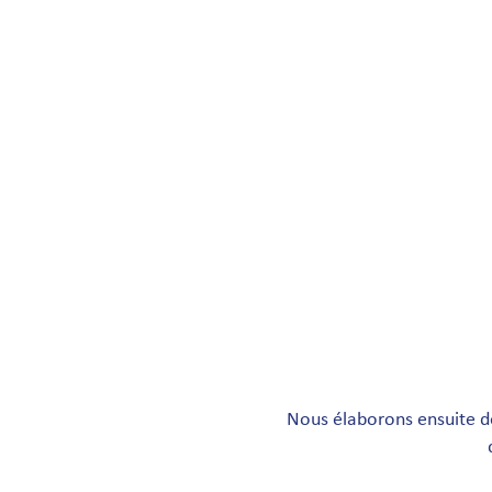
Paie
Click & Collect
Entrepreneuria
KTO/NPS
Implication loc
Base de ressour
Activation et m
Programmes d’
Nous élaborons ensuite d