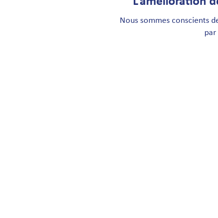
L’amélioration 
Nous sommes conscients de 
par
Compter et c
Délais de comm
Prévisions de la
Influences sais
Pertes et vest
Processus de re
Matrice des co
Politique de d