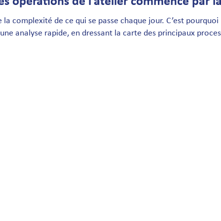
des opérations de l’atelier commence par 
la complexité de ce qui se passe chaque jour. C’est pourqu
 une analyse rapide, en dressant la carte des principaux proces
ommander
ande fixes
 clientèle et de la demande
onnières et événementielles
iges
mplissage et politique des stocks restants
mpteurs au sol
émarque (dynamique)