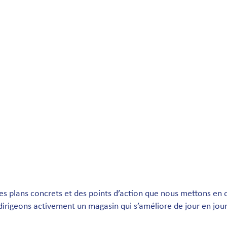
 en magasin
t et organisation
ale
ces pour les employés en bonne santé
otivation
économies
es plans concrets et des points d’action que nous mettons en 
dirigeons activement un magasin qui s’améliore de jour en jour